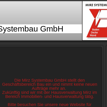
 Systembau GmbH
Die Mirz Systembau GmbH stellt den
Geschäftsbereich Bau ein und nimmt keine neuen
Aufträge mehr an.
Zukünftig sind wir mit der Hausverwaltung Mirz im
Bereich Immobilien- und Hausverwaltung tätig.
Bitte besuchen Sie unsere neue Website für